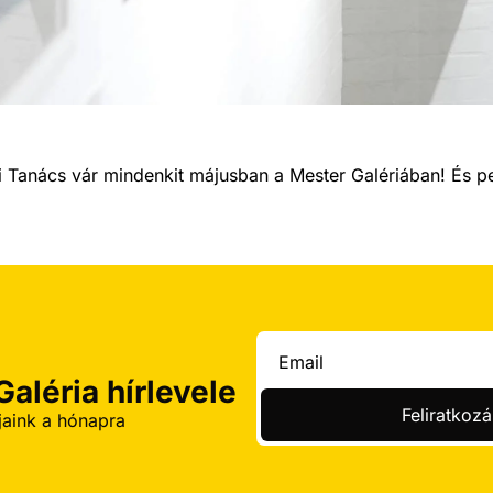
́gi Tanács vár mindenkit májusban a Mester Galériában! És
aléria hírlevele
Feliratkozá
aink a hónapra